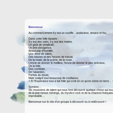
Groupe SYméOn - Bienvenue ! - Découvr
Actualités
|
Syméon : le groupe
Yabboq : le CD
Le CD
Bienvenue
Sur scène
En studio
Au commencement il y eut un souffle…audacieux, tenace et fou.
Liens
Dans cette folle épopée :
Contact
Il y eut des soirs, il y eut des matins.
Un goût de simplicité,
Bad Behavior
has blocked
6
access attempts in the last 7 days.
Un brin d’exigence,
Beaucoup d’humilité,
Une dose de talent,
Des heures et des heures de travail,
De la route, de la scène, de la route,
L’envie de donner le meilleur, l’envie de donner le plus précieux,
De la folie,
Des combats,
De l’abandon,
Parfois du doute,
Mais malgré tout beaucoup de confiance,
« Et l’Espérance tout à fait folle qui croit en ce qu’on sème en terre… 
Syméon…
Six musiciens de talent qui nous font découvrir quelque chose qui to
de la pop remue méninge, du mystico-rock et de la chanson français
improbable…
Bienvenue sur le site d’un groupe à découvrir ou à redécouvrir !